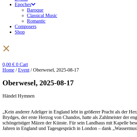
Epoches
Baroque
Classical Music
Romantic
Composers
Shop
0,00
€
0
Cart
Home
/
Event
/ Oberwesel, 2025-08-17
Oberwesel, 2025-08-17
Händel Hymnen
„Kein anderer Adeliger in England lebt in größerer Pracht als der He
Brydges, der erste Herzog von Chandos, hatte als Zahlmeister der en
schöngeistiger Mäzen der Künste. Für sein Landhaus mit Kapelle besch
Jahren in England und Tagesgespräch in London – dank „Wassermusik