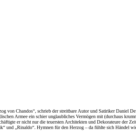
rzog von Chandos“, schrieb der streitbare Autor und Satiriker Daniel 
glischen Armee ein schier unglaubliches Vermögen mit (durchaus krumm
äftigte er nicht nur die teuersten Architekten und Dekorateure der Ze
“ und „Rinaldo“. Hymnen für den Herzog – da fühlte sich Händel wie